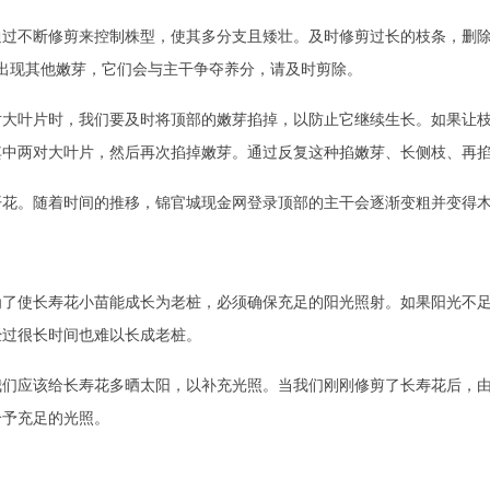
通过不断修剪来控制株型，使其多分支且矮壮。及时修剪过长的枝条，删
出现其他嫩芽，它们会与主干争夺养分，请及时剪除。
对大叶片时，我们要及时将顶部的嫩芽掐掉，以防止它继续生长。如果让
其中两对大叶片，然后再次掐掉嫩芽。通过反复这种掐嫩芽、长侧枝、再
开花。随着时间的推移，锦官城现金网登录顶部的主干会逐渐变粗并变得
为了使长寿花小苗能成长为老桩，必须确保充足的阳光照射。如果阳光不
经过很长时间也难以长成老桩。
我们应该给长寿花多晒太阳，以补充光照。当我们刚刚修剪了长寿花后，
给予充足的光照。