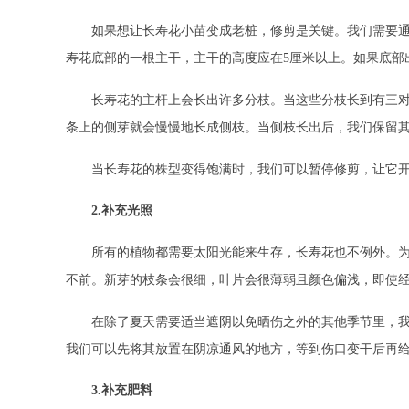
如果想让长寿花小苗变成老桩，修剪是关键。我们需要
寿花底部的一根主干，主干的高度应在5厘米以上。如果底部
长寿花的主杆上会长出许多分枝。当这些分枝长到有三
条上的侧芽就会慢慢地长成侧枝。当侧枝长出后，我们保留
当长寿花的株型变得饱满时，我们可以暂停修剪，让它
2.补充光照
所有的植物都需要太阳光能来生存，长寿花也不例外。
不前。新芽的枝条会很细，叶片会很薄弱且颜色偏浅，即使
在除了夏天需要适当遮阴以免晒伤之外的其他季节里，
我们可以先将其放置在阴凉通风的地方，等到伤口变干后再
3.补充肥料