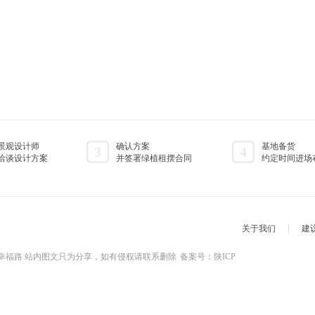
景观设计师
确认方案
基地备货
3
4
洽谈设计方案
并签署绿植租摆合同
约定时间进场
关于我们
建
省西安市幸福路 站内图文只为分享，如有侵权请联系删除
备案号：陕ICP