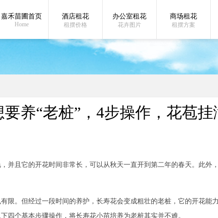
嘉禾苗圃首页
酒店租花
办公室租花
商场租花
在线沟通:
花卉大
Home
租摆价格
花卉图片
租摆方案
想要养“老桩”，4步操作，花苞挂
艳，并且它的开花时间非常长，可以从秋天一直开到第二年的春天。此外
也有限。但经过一段时间的养护，长寿花会变成粗壮的老桩，它的开花能
以下四个基本步骤操作，将长寿花小苗培养为老桩其实并不难。