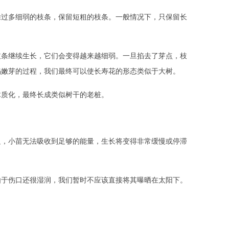
除过多细弱的枝条，保留短粗的枝条。一般情况下，只保留长
枝条继续生长，它们会变得越来越细弱。一旦掐去了芽点，枝
掐嫩芽的过程，我们最终可以使长寿花的形态类似于大树。
木质化，最终长成类似树干的老桩。
足，小苗无法吸收到足够的能量，生长将变得非常缓慢或停滞
由于伤口还很湿润，我们暂时不应该直接将其曝晒在太阳下。