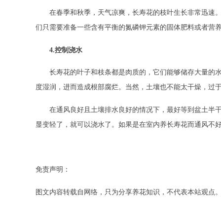
在春季和秋季，天气凉爽，长寿花的枝叶生长非常迅速
们只需要准备一些含有平衡的氮磷钾元素的固体肥料或者营养
4.控制浇水
长寿花的叶子和枝条都是肉质的，它们能够储存大量的
度湿润，进而造成根部腐烂。当然，土壤也不能太干燥，过
在通风良好且土壤排水良好的情况下，最好等到盆土半
显变轻了，就可以浇水了。如果是在室内养长寿花而通风不
免责声明：
图文内容转载自网络，只为分享养花知识，不代表本站观点