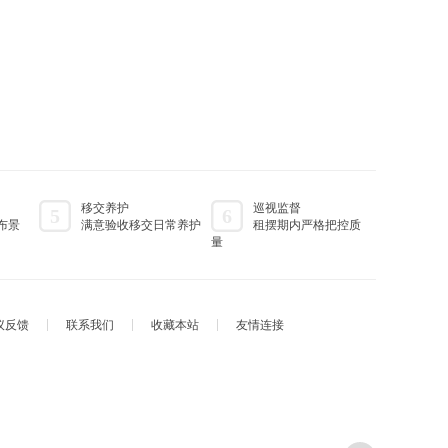
移交养护
巡视监督
5
6
布景
满意验收移交日常养护
租摆期内严格把控质
量
议反馈
联系我们
收藏本站
友情连接